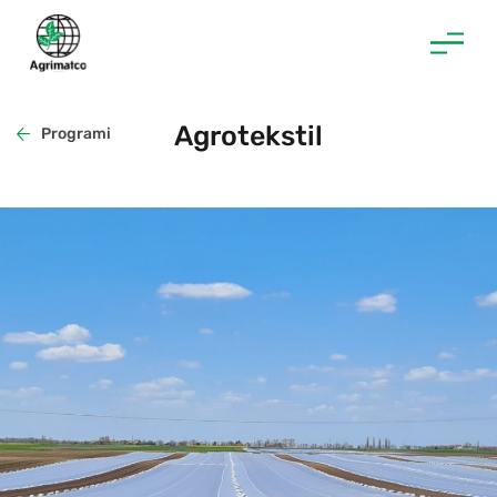
Skip
to
content
Agrotekstil
Programi