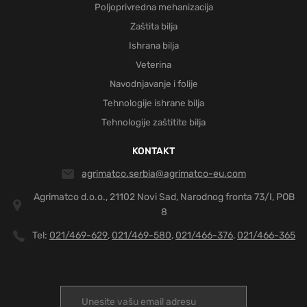
Poljoprivredna mehanizacija
Zaštita bilja
Ishrana bilja
Veterina
Navodnjavanje i folije
Tehnologije ishrane bilja
Tehnologije zaštitite bilja
KONTAKT
agrimatco.serbia@agrimatco-eu.com
Agrimatco d.o.o., 21102 Novi Sad, Narodnog fronta 73/I, POB
8
Tel:
021/469-629
021/469-580
021/466-376
021/466-365