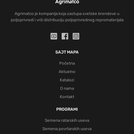
Agrimatco je kompanija koja zastupa svetske brendove u
poljoprivredi i vrši distribuciju poljoprivrednog repromaterijala
SAJT MAPA
Početna
Aktuelno
Katalozi
O nama
Kontakt
PROGRAMI
Semena ratarskih useva
Semena povrtarskih useva