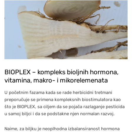
BIOPLEX – kompleks bioljnih hormona,
vitamina, makro- i mikorelemenata
U početnim fazama kada se rade herbicidni tretmani
preporučuje se primena kompleksnih biostimulatora kao
što je BIOPLEX, sa ciljem da se pojača razlaganje pesticida
u samoj biljci i da se podstakne njen normalan razvoj.
Naime, za biljku je neoplhodna izbalansiranost hormona