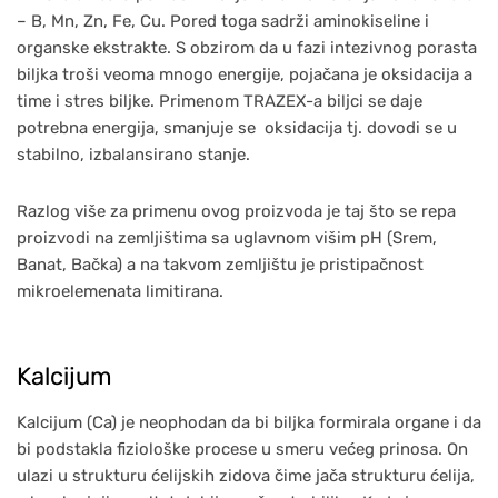
– B, Mn, Zn, Fe, Cu. Pored toga sadrži aminokiseline i
organske ekstrakte. S obzirom da u fazi intezivnog porasta
biljka troši veoma mnogo energije, pojačana je oksidacija a
time i stres biljke. Primenom TRAZEX-a biljci se daje
potrebna energija, smanjuje se oksidacija tj. dovodi se u
stabilno, izbalansirano stanje.
Razlog više za primenu ovog proizvoda je taj što se repa
proizvodi na zemljištima sa uglavnom višim pH (Srem,
Banat, Bačka) a na takvom zemljištu je pristipačnost
mikroelemenata limitirana.
Kalcijum
Kalcijum (Ca) je neophodan da bi biljka formirala organe i da
bi podstakla fiziološke procese u smeru većeg prinosa. On
ulazi u strukturu ćelijskih zidova čime jača strukturu ćelija,