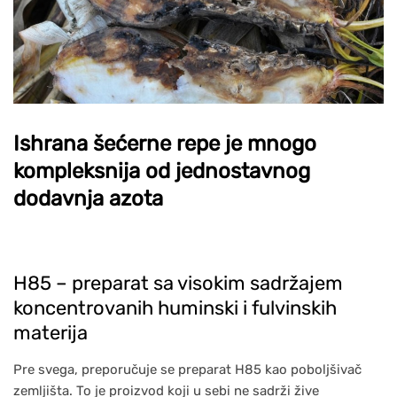
Ishrana šećerne repe je mnogo
kompleksnija od jednostavnog
dodavnja azota
H85 – preparat sa visokim sadržajem
koncentrovanih huminski i fulvinskih
materija
Pre svega, preporučuje se preparat H85 kao poboljšivač
zemljišta. To je proizvod koji u sebi ne sadrži žive