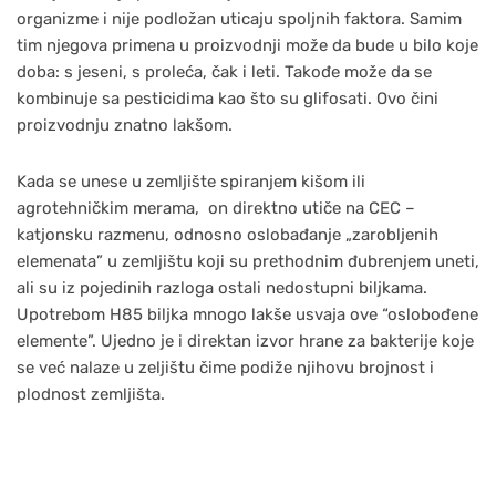
organizme i nije podložan uticaju spoljnih faktora. Samim
tim njegova primena u proizvodnji može da bude u bilo koje
doba: s jeseni, s proleća, čak i leti. Takođe može da se
kombinuje sa pesticidima kao što su glifosati. Ovo čini
proizvodnju znatno lakšom.
Kada se unese u zemljište spiranjem kišom ili
agrotehničkim merama, on direktno utiče na CEC –
katjonsku razmenu, odnosno oslobađanje „zarobljenih
elemenata” u zemljištu koji su prethodnim đubrenjem uneti,
ali su iz pojedinih razloga ostali nedostupni biljkama.
Upotrebom H85 biljka mnogo lakše usvaja ove “oslobođene
elemente”. Ujedno je i direktan izvor hrane za bakterije koje
se već nalaze u zeljištu čime podiže njihovu brojnost i
plodnost zemljišta.