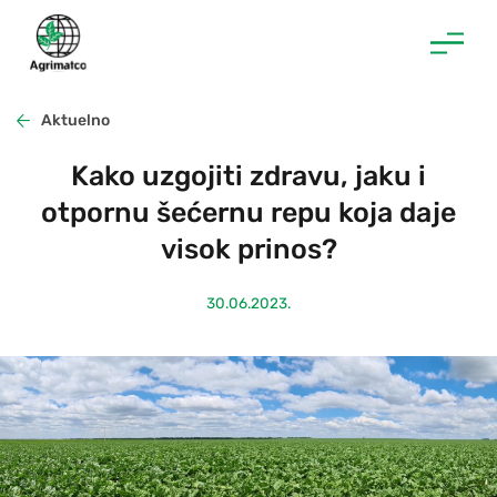
Skip
to
content
Aktuelno
Kako uzgojiti zdravu, jaku i
otpornu šećernu repu koja daje
visok prinos?
30.06.2023.