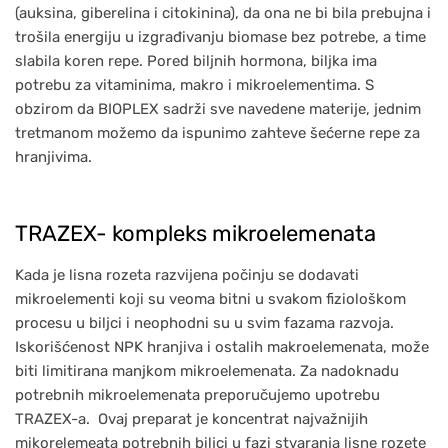
(auksina, giberelina i citokinina), da ona ne bi bila prebujna i
trošila energiju u izgrađivanju biomase bez potrebe, a time
slabila koren repe. Pored biljnih hormona, biljka ima
potrebu za vitaminima, makro i mikroelementima. S
obzirom da BIOPLEX sadrži sve navedene materije, jednim
tretmanom možemo da ispunimo zahteve šećerne repe za
hranjivima.
TRAZEX- kompleks mikroelemenata
Kada je lisna rozeta razvijena počinju se dodavati
mikroelementi koji su veoma bitni u svakom fiziološkom
procesu u biljci i neophodni su u svim fazama razvoja.
Iskorišćenost NPK hranjiva i ostalih makroelemenata, može
biti limitirana manjkom mikroelemenata. Za nadoknadu
potrebnih mikroelemenata preporučujemo upotrebu
TRAZEX-a. Ovaj preparat je koncentrat najvažnijih
mikorelemeata potrebnih biljci u fazi stvaranja lisne rozete