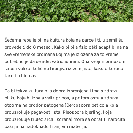
Šećerna repa je biljna kultura koja na parceli tj. u zemljišu
provede 6 do 8 meseci. Kako bi bila fiziološki adaptibilna na
sve vremenske promene kojima je izložena za to vreme,
potrebno je da se adekvatno ishrani. Ona svojim prinosom
iznosi veliku količinu hranjiva iz zemljišta, kako u korenu
tako i u biomasi.
Da bi takva kultura bila dobro ishranjena i imala zdravu
biljku koja bi iznela velik prinos, a pritom ostala zdrava i
otporna na prodor patogena (Cercospora beticola koja
prouzrokuje pegavost lista, Pleospora bjerling, koja
prouzrokuje trulež srca i korena) mora se obratiti naročita
pažnja na nadoknadu hranjivih materija.