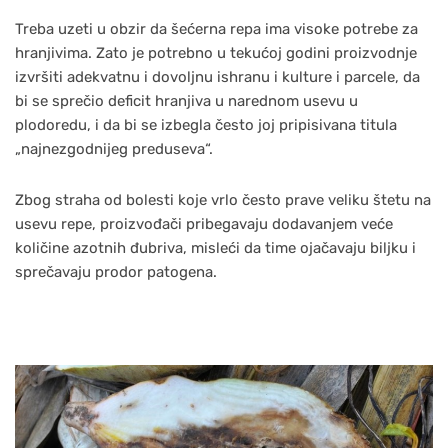
Treba uzeti u obzir da šećerna repa ima visoke potrebe za
hranjivima. Zato je potrebno u tekućoj godini proizvodnje
izvršiti adekvatnu i dovoljnu ishranu i kulture i parcele, da
bi se sprečio deficit hranjiva u narednom usevu u
plodoredu, i da bi se izbegla često joj pripisivana titula
„najnezgodnijeg preduseva“.
Zbog straha od bolesti koje vrlo često prave veliku štetu na
usevu repe, proizvođači pribegavaju dodavanjem veće
količine azotnih đubriva, misleći da time ojačavaju biljku i
sprečavaju prodor patogena.