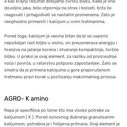
a kao krajnji rezultat dobijamo čvrstu biljku. Kada je ona
dovoljno jaka, biće otpornija na stres i bolseti, brže če
reagovati i prilagođvati se nastalim promenama. Zato je
neophodno primeniti i kalcijum u ovim tretmanima.
Pored toga, kalcijum je veoma bitan da bi se usporio
nepoželjan rast biljke u visinu, on preusmerava energiju i
hranjiva na jačanje korena i stvaranje kompaktnije, čvršće
biljke. U praksi je ovaj element, za razliku od proizvodnje
voća i povrća, u ratarstvu potpuno zapostavljen. Zato se
smatra da je primena kalcijuma u gore preporučenom
tretmanu pravi korak u postizanju maksimalnog prinosa.
AGRO- K amino
Repa je specifična po tome što ima visoke potrebe za
kalijumom ( K ). Pored osnovnog đubrenja granulisanim
kalijumom, potrebna je i folijarna prihrana. Ovaj element je