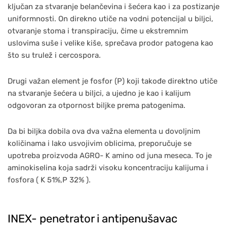
ključan za stvaranje belančevina i šećera kao i za postizanje
uniformnosti. On direkno utiče na vodni potencijal u biljci,
otvaranje stoma i transpiraciju, čime u ekstremnim
uslovima suše i velike kiše, sprečava prodor patogena kao
što su trulež i cercospora.
Drugi važan element je fosfor (P) koji takođe direktno utiče
na stvaranje šećera u biljci, a ujedno je kao i kalijum
odgovoran za otpornost biljke prema patogenima.
Da bi biljka dobila ova dva važna elementa u dovoljnim
količinama i lako usvojivim oblicima, preporučuje se
upotreba proizvoda AGRO- K amino od juna meseca. To je
aminokiselina koja sadrži visoku koncentraciju kalijuma i
fosfora ( K 51%,P 32% ).
INEX- penetrator i antipenušavac