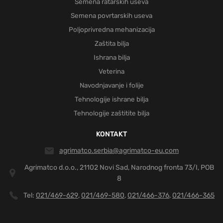
Semena ratarskih useva
Semena povrtarskih useva
Poljoprivredna mehanizacija
Zaštita bilja
Ishrana bilja
Veterina
Navodnjavanje i folije
Tehnologije ishrane bilja
Tehnologije zaštitite bilja
KONTAKT
agrimatco.serbia@agrimatco-eu.com
Agrimatco d.o.o., 21102 Novi Sad, Narodnog fronta 73/I, POB
8
Tel:
021/469-629
021/469-580
021/466-376
021/466-365