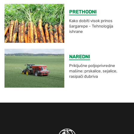
PRETHODNI
Kako dobiti visok prinos
šargarepe - Tehnologija
ishrane
NAREDNI
Priključne poljoprivredne
mašine: prskalice, sejalice,
rasipači đubriva