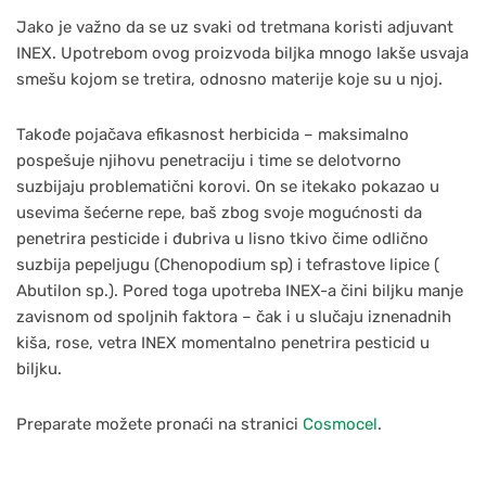
Jako je važno da se uz svaki od tretmana koristi adjuvant
INEX. Upotrebom ovog proizvoda biljka mnogo lakše usvaja
smešu kojom se tretira, odnosno materije koje su u njoj.
Takođe pojačava efikasnost herbicida – maksimalno
pospešuje njihovu penetraciju i time se delotvorno
suzbijaju problematični korovi. On se itekako pokazao u
usevima šećerne repe, baš zbog svoje mogućnosti da
penetrira pesticide i đubriva u lisno tkivo čime odlično
suzbija pepeljugu (Chenopodium sp) i tefrastove lipice (
Abutilon sp.). Pored toga upotreba INEX-a čini biljku manje
zavisnom od spoljnih faktora – čak i u slučaju iznenadnih
kiša, rose, vetra INEX momentalno penetrira pesticid u
biljku.
Preparate možete pronaći na stranici
Cosmocel
.